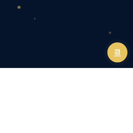
📆
SUITE ROMANTIQUE LILLE
Le luxe et l'intimité,
à moins d'une heure de Lille.